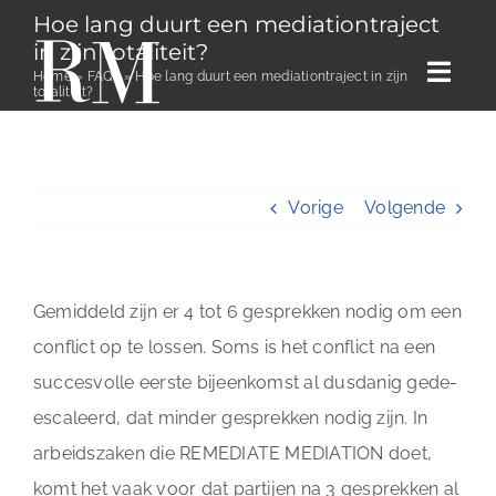
Ga
Hoe lang duurt een mediationtraject
in zijn totaliteit?
naar
Home
»
FAQs
»
Hoe lang duurt een mediationtraject in zijn
Togg
inhoud
totaliteit?
Navi
Home
Vorige
Volgende
Diensten
Over Carola
Gemiddeld zijn er 4 tot 6 gesprekken nodig om een
Blog
conflict op te lossen. Soms is het conflict na een
Case studies
succesvolle eerste bijeenkomst al dusdanig gede-
escaleerd, dat minder gesprekken nodig zijn. In
Contact
arbeidszaken die REMEDIATE MEDIATION doet,
komt het vaak voor dat partijen na 3 gesprekken al