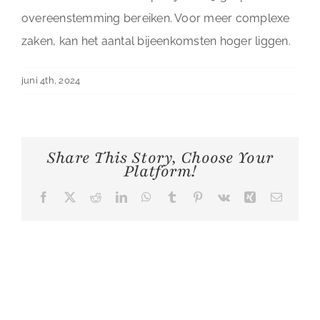
overeenstemming bereiken. Voor meer complexe
zaken, kan het aantal bijeenkomsten hoger liggen.
juni 4th, 2024
Share This Story, Choose Your
Platform!
Facebook
X
Reddit
LinkedIn
WhatsApp
Tumblr
Pinterest
Vk
Xing
E-
mail